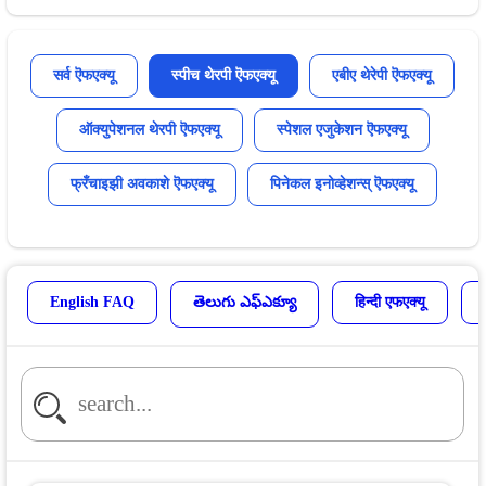
सर्व ऎफएक्यू
स्पीच थेरपी ऎफएक्यू
एबीए थेरेपी ऎफएक्यू
ऑक्युपेशनल थेरपी ऎफएक्यू
स्पेशल एजुकेशन ऎफएक्यू
फ्रँचाइझी अवकाशे ऎफएक्यू
पिनेकल इनोव्हेशन्स् ऎफएक्यू
English FAQ
తెలుగు ఎఫ్ఎక్యూ
हिन्दी एफएक्यू