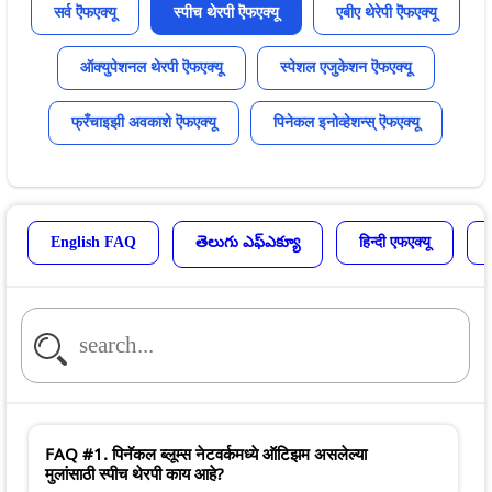
सर्व ऎफएक्यू
स्पीच थेरपी ऎफएक्यू
एबीए थेरेपी ऎफएक्यू
ऑक्युपेशनल थेरपी ऎफएक्यू
स्पेशल एजुकेशन ऎफएक्यू
फ्रँचाइझी अवकाशे ऎफएक्यू
पिनेकल इनोव्हेशन्स् ऎफएक्यू
English FAQ
తెలుగు ఎఫ్ఎక్యూ
हिन्दी एफएक्यू
FAQ #1. पिनॅकल ब्लूम्स नेटवर्कमध्ये ऑटिझम असलेल्या
मुलांसाठी स्पीच थेरपी काय आहे?