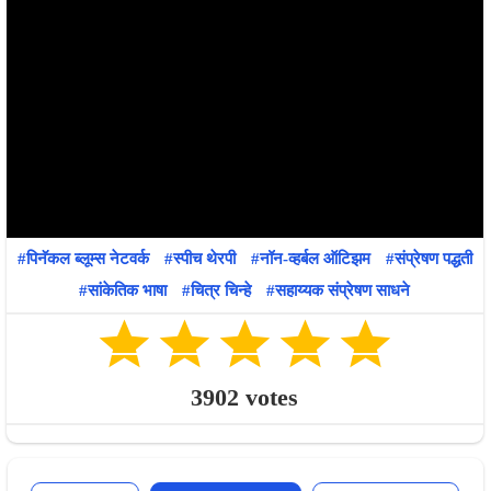
पिनॅकल ब्लूम्स नेटवर्क
स्पीच थेरपी
नॉन-व्हर्बल ऑटिझम
संप्रेषण पद्धती
सांकेतिक भाषा
चित्र चिन्हे
सहाय्यक संप्रेषण साधने
3902
votes