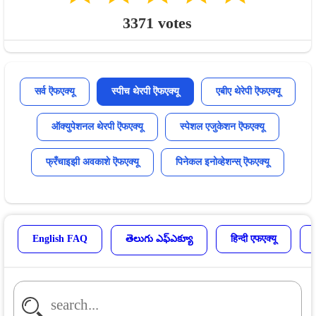
3371
votes
सर्व ऎफएक्यू
स्पीच थेरपी ऎफएक्यू
एबीए थेरेपी ऎफएक्यू
ऑक्युपेशनल थेरपी ऎफएक्यू
स्पेशल एजुकेशन ऎफएक्यू
फ्रँचाइझी अवकाशे ऎफएक्यू
पिनेकल इनोव्हेशन्स् ऎफएक्यू
English FAQ
తెలుగు ఎఫ్ఎక్యూ
हिन्दी एफएक्यू