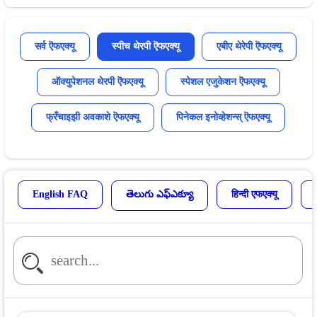
सर्व ऎफएक्यू
स्पीच थेरपी ऎफएक्यू
एबीए थेरेपी ऎफएक्यू
ऑक्युपेशनल थेरपी ऎफएक्यू
स्पेशल एजुकेशन ऎफएक्यू
फ्रँचाइझी अवकाशे ऎफएक्यू
पिनेकल इनोव्हेशन्स् ऎफएक्यू
English FAQ
తెలుగు ఎఫ్ఎక్యూ
हिन्दी एफएक्यू