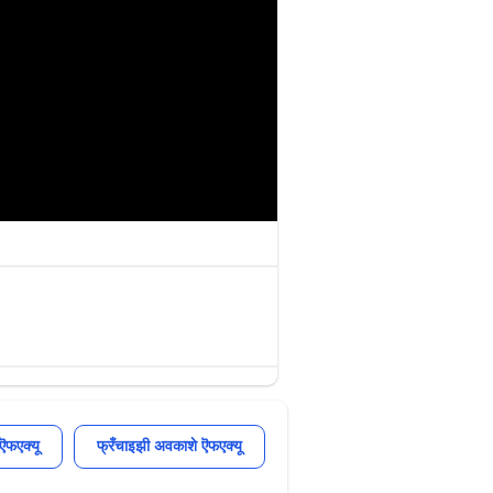
ऎफएक्यू
फ्रँचाइझी अवकाशे ऎफएक्यू