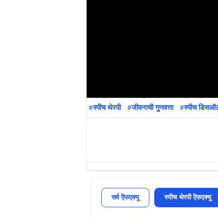
स्पीच थेरपी
जीवनाची गुणवत्ता
स्पीच डिसऑर्
सर्व ऎफएक्यू
स्पीच थेरपी ऎफएक्यू