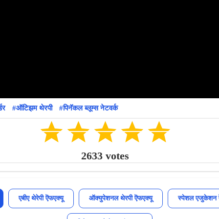
डर
ऑटिझम थेरपी
पिनॅकल ब्लूम्स नेटवर्क
2633
votes
एबीए थेरेपी ऎफएक्यू
ऑक्युपेशनल थेरपी ऎफएक्यू
स्पेशल एजुकेशन 