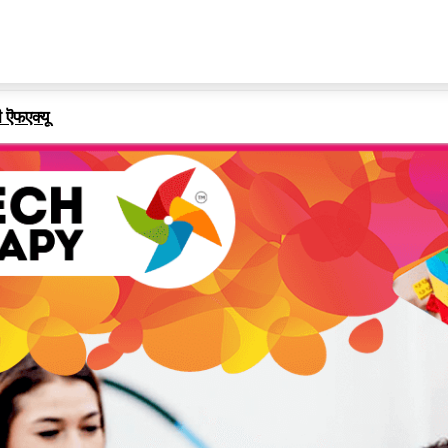
ी ऎफएक्यू