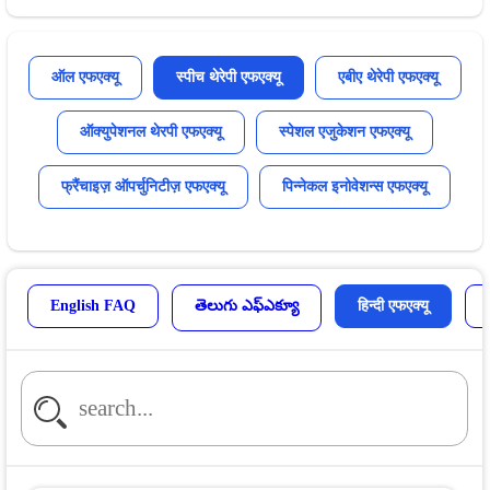
ऑल एफएक्यू
स्पीच थेरेपी एफएक्यू
एबीए थेरेपी एफएक्यू
ऑक्युपेशनल थेरपी एफएक्यू
स्पेशल एजुकेशन एफएक्यू
फ्रैंचाइज़ ऑपर्चुनिटीज़ एफएक्यू
पिन्नेकल इनोवेशन्स एफएक्यू
English FAQ
తెలుగు ఎఫ్ఎక్యూ
हिन्दी एफएक्यू