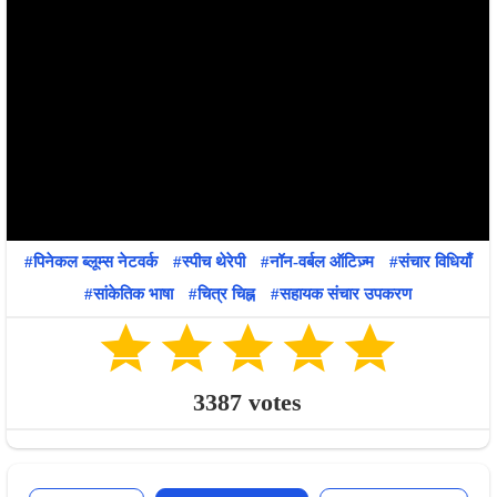
पिनेकल ब्लूम्स नेटवर्क
स्पीच थेरेपी
नॉन-वर्बल ऑटिज़्म
संचार विधियाँ
सांकेतिक भाषा
चित्र चिह्न
सहायक संचार उपकरण
3387
votes