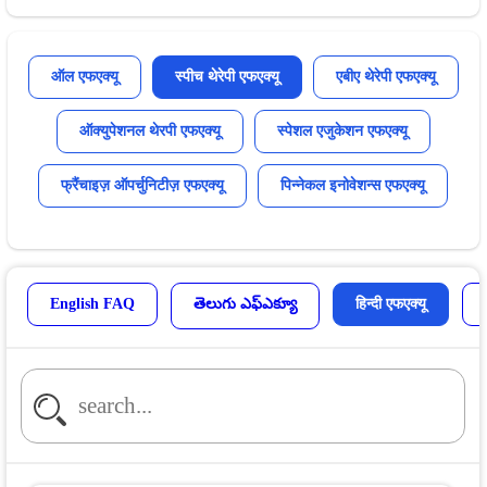
ऑल एफएक्यू
स्पीच थेरेपी एफएक्यू
एबीए थेरेपी एफएक्यू
ऑक्युपेशनल थेरपी एफएक्यू
स्पेशल एजुकेशन एफएक्यू
फ्रैंचाइज़ ऑपर्चुनिटीज़ एफएक्यू
पिन्नेकल इनोवेशन्स एफएक्यू
English FAQ
తెలుగు ఎఫ్ఎక్యూ
हिन्दी एफएक्यू