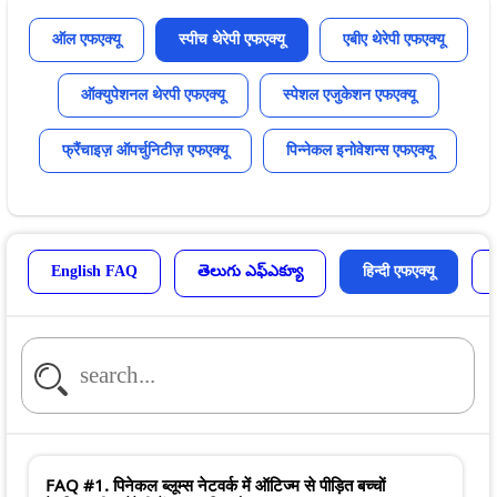
ऑल एफएक्यू
स्पीच थेरेपी एफएक्यू
एबीए थेरेपी एफएक्यू
ऑक्युपेशनल थेरपी एफएक्यू
स्पेशल एजुकेशन एफएक्यू
फ्रैंचाइज़ ऑपर्चुनिटीज़ एफएक्यू
पिन्नेकल इनोवेशन्स एफएक्यू
English FAQ
తెలుగు ఎఫ్ఎక్యూ
हिन्दी एफएक्यू
FAQ #1. पिनेकल ब्लूम्स नेटवर्क में ऑटिज्म से पीड़ित बच्चों