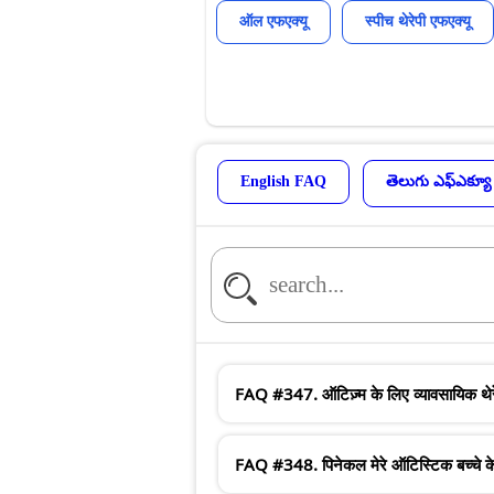
ऑल एफएक्यू
स्पीच थेरेपी एफएक्यू
English FAQ
తెలుగు ఎఫ్ఎక్యూ
FAQ #347. ऑटिज़्म के लिए व्यावसायिक थेरेप
FAQ #348. पिनेकल मेरे ऑटिस्टिक बच्चे के 