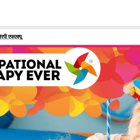
रपी एफएक्यू