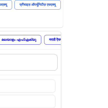
फएक्यू
फ्रैंचाइज़ ऑपर्चुनिटीज़ एफएक्यू
മലയാളം എഫ്ഏക്യു
मराठी ऎफएक्यू