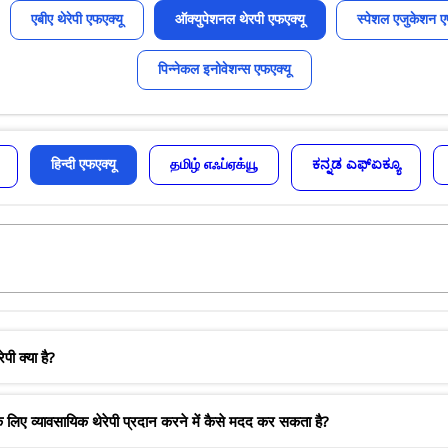
एबीए थेरेपी एफएक्यू
ऑक्युपेशनल थेरपी एफएक्यू
स्पेशल एजुकेशन ए
पिन्नेकल इनोवेशन्स एफएक्यू
हिन्दी एफएक्यू
தமிழ் எஃப்ஏக்யூ
ಕನ್ನಡ ಎಫ್ಏಕ್ಯೂ
ी क्या है?
लिए व्यावसायिक थेरेपी प्रदान करने में कैसे मदद कर सकता है?