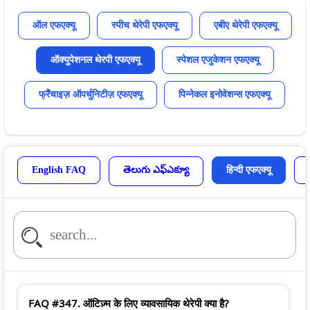
ऑल एफएक्यू
स्पीच थेरेपी एफएक्यू
एबीए थेरेपी एफएक्यू
ऑक्युपेशनल थेरपी एफएक्यू
स्पेशल एजुकेशन एफएक्यू
फ्रैंचाइज़ ऑपर्चुनिटीज़ एफएक्यू
पिन्नेकल इनोवेशन्स एफएक्यू
English FAQ
తెలుగు ఎఫ్ఎక్యూ
हिन्दी एफएक्यू
FAQ #347. ऑटिज़्म के लिए व्यावसायिक थेरेपी क्या है?