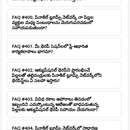
FAQ #400. పినాకిల్ బ్లూమ్స్ నెట్‌వర్క్ నా పిల్లల
వ్యక్తుల మధ్య సంబంధాలను మెరుగుపరచడంలో
సహాయపడుతుందా?
FAQ #401. మీ థెరపీ సెషన్‌లలో ప్లే-ఆధారిత
కార్యకలాపాలు భాగమా?
FAQ #402. ఆక్యుపేషనల్ థెరపీని ప్రారంభించే
పిల్లలతో తల్లిదండ్రులకు పినాకిల్ బ్లూమ్స్ నెట్‌వర్క్‌లోని
థెరపిస్ట్‌లు ఏ సలహా ఇస్తారు?
FAQ #403. వివిధ రకాల ఆహారాలు తినడంలో
ఇబ్బందిని ఎదుర్కొంటున్న ఆటిజంతో బాధపడుతున్న
పిల్లలకు ఆక్యుపేషనల్ థెరపీ సహాయం చేయగలదా?
FAQ #404. పినాకిల్ బ్లూమ్స్ నెట్‌వర్క్‌లో సాధారణ