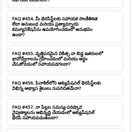
FAQ #454. మీ థెరపిస్ట్‌లకు సహాయక సాంకేతికత
లేదా అనుబంధ మరియు ప్రత్యామ్నాయ
కమ్యూనికేషన్‌ను ఉపయోగించడంలో అనుభవం
ఉందా?
FAQ #455. వృత్తిపరమైన చికిత్స నా బిడ్డ ఇతరులలో
భావోద్వేగాలను గ్రహించడంలో మరియు అర్థం
చేసుకోవడంలో సహాయపడగలదా?
FAQ #456. పినాకిల్‌లోని ఆక్యుపేషనల్ థెరపిస్ట్‌లకు
విభిన్న అభ్యాస శైలులు సుపరిచితమేనా?
FAQ #457. నా పిల్లల సమస్య-పరిష్కార
నైపుణ్యాలను అభివృద్ధి చేయడంలో ఆక్యుపేషనల్
థెరపీ సహాయపడుతుందా?