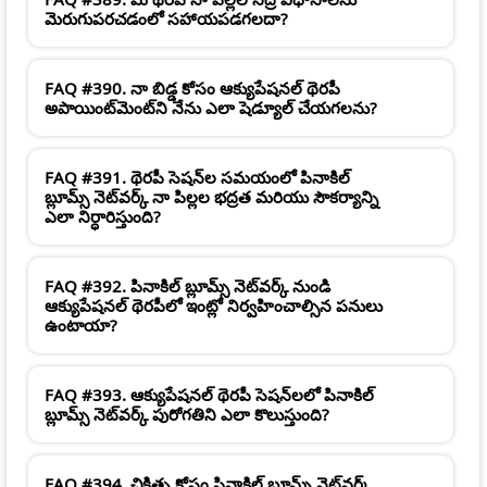
మెరుగుపరచడంలో సహాయపడగలదా?
FAQ #390. నా బిడ్డ కోసం ఆక్యుపేషనల్ థెరపీ
అపాయింట్‌మెంట్‌ని నేను ఎలా షెడ్యూల్ చేయగలను?
FAQ #391. థెరపీ సెషన్‌ల సమయంలో పినాకిల్
బ్లూమ్స్ నెట్‌వర్క్ నా పిల్లల భద్రత మరియు సౌకర్యాన్ని
ఎలా నిర్ధారిస్తుంది?
FAQ #392. పినాకిల్ బ్లూమ్స్ నెట్‌వర్క్ నుండి
ఆక్యుపేషనల్ థెరపీలో ఇంట్లో నిర్వహించాల్సిన పనులు
ఉంటాయా?
FAQ #393. ఆక్యుపేషనల్ థెరపీ సెషన్‌లలో పినాకిల్
బ్లూమ్స్ నెట్‌వర్క్ పురోగతిని ఎలా కొలుస్తుంది?
FAQ #394. చికిత్స కోసం పినాకిల్ బ్లూమ్స్ నెట్‌వర్క్