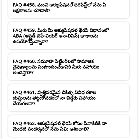
FAQ #458. మంచి ఆక్యుపేషనల్ థెరపిస్ట్‌లో నేను ఏ
లక్షణాలను చూడాలి?
FAQ #459. మీరు మీ ఆక్యుపేషనల్ థెరపీ విధానంలో
ABA (అప్లైడ్ బిహేవియర్ అనాలిసిస్) భాగాలను
ఉపయోగిస్తున్నారా?
FAQ #460. సమూహ సెట్టింగ్‌లలో సామాజిక
నైపుణ్యాలను పెంపొందించడానికి మీరు సహాయం
అందిస్తారా?
FAQ #461. వృత్తిపరమైన చికిత్స వివిధ రకాల
దుస్తులను తట్టుకోవడంలో నా బిడ్డకు సహాయం
చేయగలదా?
FAQ #462. ఆక్యుపేషనల్ థెరపీ కోసం పినాకిల్‌కి నా
మొదటి సందర్శనలో నేను ఏమి ఆశించాలి?