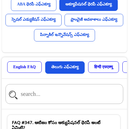
ABA థెరపీ ఎఫ్ఎక్యూ
ఆక్యూపేషనల్ థెరపీ ఎఫ్ఎక్యూ
స్పెషల్ ఎడ్యుకేషన్ ఎఫ్ఎక్యూ
ఫ్రాంచైజీ అవకాశాలు ఎఫ్ఎక్యూ
పిన్నాకిల్ ఇన్నొవేషన్స్ ఎఫ్ఎక్యూ
English FAQ
తెలుగు ఎఫ్ఎక్యూ
हिन्दी एफएक्यू
FAQ #347. ఆటిజం కోసం ఆక్యుపేషనల్ థెరపీ అంటే
ఏమిటి?