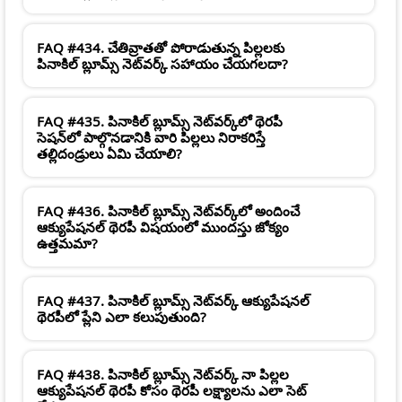
FAQ #434. చేతివ్రాతతో పోరాడుతున్న పిల్లలకు
పినాకిల్ బ్లూమ్స్ నెట్‌వర్క్ సహాయం చేయగలదా?
FAQ #435. పినాకిల్ బ్లూమ్స్ నెట్‌వర్క్‌లో థెరపీ
సెషన్‌లో పాల్గొనడానికి వారి పిల్లలు నిరాకరిస్తే
తల్లిదండ్రులు ఏమి చేయాలి?
FAQ #436. పినాకిల్ బ్లూమ్స్ నెట్‌వర్క్‌లో అందించే
ఆక్యుపేషనల్ థెరపీ విషయంలో ముందస్తు జోక్యం
ఉత్తమమా?
FAQ #437. పినాకిల్ బ్లూమ్స్ నెట్‌వర్క్ ఆక్యుపేషనల్
థెరపీలో ప్లేని ఎలా కలుపుతుంది?
FAQ #438. పినాకిల్ బ్లూమ్స్ నెట్‌వర్క్ నా పిల్లల
ఆక్యుపేషనల్ థెరపీ కోసం థెరపీ లక్ష్యాలను ఎలా సెట్