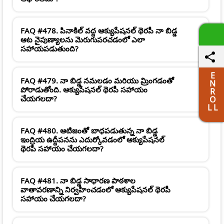
FAQ #478. పినాకిల్ వద్ద ఆక్యుపేషనల్ థెరపీ నా బిడ్డ
ఆట నైపుణ్యాలను మెరుగుపరచడంలో ఎలా
సహాయపడుతుంది?
E
FAQ #479. నా బిడ్డ నమలడం మరియు మ్రింగడంతో
N
పోరాడుతోంది. ఆక్యుపేషనల్ థెరపీ సహాయం
R
చేయగలదా?
O
L L
FAQ #480. ఆటిజంతో బాధపడుతున్న నా బిడ్డ
ఇంద్రియ ఉద్దీపనను ఎదుర్కోవడంలో ఆక్యుపేషనల్
థెరపీ సహాయం చేయగలదా?
FAQ #481. నా బిడ్డ సాధారణ పాఠశాల
వాతావరణాన్ని నిర్వహించడంలో ఆక్యుపేషనల్ థెరపీ
సహాయం చేయగలదా?