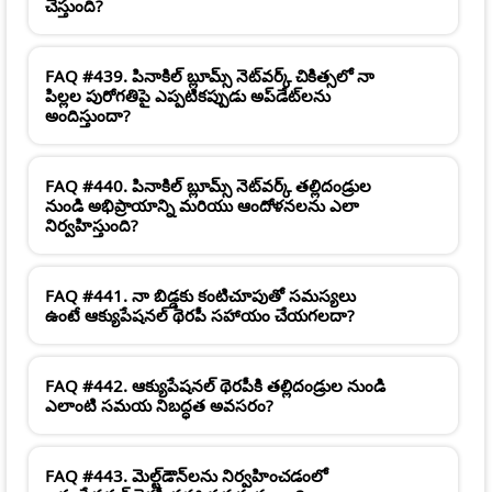
చేస్తుంది?
FAQ #439. పినాకిల్ బ్లూమ్స్ నెట్‌వర్క్ చికిత్సలో నా
పిల్లల పురోగతిపై ఎప్పటికప్పుడు అప్‌డేట్‌లను
అందిస్తుందా?
FAQ #440. పినాకిల్ బ్లూమ్స్ నెట్‌వర్క్ తల్లిదండ్రుల
నుండి అభిప్రాయాన్ని మరియు ఆందోళనలను ఎలా
నిర్వహిస్తుంది?
FAQ #441. నా బిడ్డకు కంటిచూపుతో సమస్యలు
ఉంటే ఆక్యుపేషనల్ థెరపీ సహాయం చేయగలదా?
FAQ #442. ఆక్యుపేషనల్ థెరపీకి తల్లిదండ్రుల నుండి
ఎలాంటి సమయ నిబద్ధత అవసరం?
FAQ #443. మెల్ట్‌డౌన్‌లను నిర్వహించడంలో