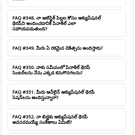
FAQ #348. నా ఆటిస్టిక్ పిల్లల కోసం ఆక్యుపేషనల్
థెరపీని అందించడానికి పినాకిల్ ఎలా
సహాయపడుతుంది?
FAQ #349. మీరు ఏ రకమైన చికిత్సను అందిస్తారు?
FAQ #350. నాకు సమీపంలో పినాకిల్ థెరపీ
సెంటర్‌లను నేను ఎక్కడ కనుగొనగలను?
FAQ #351. మీరు ఆన్‌లైన్ ఆక్యుపేషనల్ థెరపీ
సెషన్‌లను అందిస్తున్నారా?
FAQ #352. నా బిడ్డకు ఆక్యుపేషనల్ థెరపీ
అవసరమయ్యే సంకేతాలు ఏమిటి?