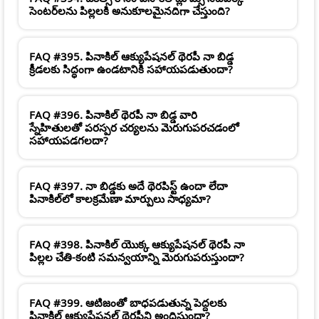
సెంటర్‌లను పిల్లలకి అనుకూలమైనదిగా చేస్తుంది?
FAQ #395. పినాకిల్ ఆక్యుపేషనల్ థెరపీ నా బిడ్డ
క్రీడలకు సిద్ధంగా ఉండటానికి సహాయపడుతుందా?
FAQ #396. పినాకిల్ థెరపీ నా బిడ్డ వారి
స్నేహితులతో పరస్పర చర్యలను మెరుగుపరచడంలో
సహాయపడగలదా?
FAQ #397. నా బిడ్డకు అదే థెరపిస్ట్ ఉందా లేదా
పినాకిల్‌లో కాలక్రమేణా మార్పులు సాధ్యమా?
FAQ #398. పినాకిల్ యొక్క ఆక్యుపేషనల్ థెరపీ నా
పిల్లల చేతి-కంటి సమన్వయాన్ని మెరుగుపరుస్తుందా?
FAQ #399. ఆటిజంతో బాధపడుతున్న పెద్దలకు
పినాకిల్ ఆక్యుపేషనల్ థెరపీని అందిస్తుందా?