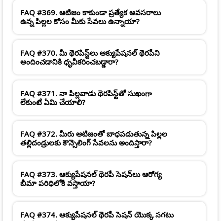
FAQ #369. ఆటిజం కాకుండా ప్రత్యేక అవసరాలు
ఉన్న పిల్లల కోసం మీకు సేవలు ఉన్నాయా?
FAQ #370. మీ థెరపిస్ట్‌లు ఆక్యుపేషనల్ థెరపీని
అందించడానికి ధృవీకరించబడ్డారా?
FAQ #371. నా పిల్లవాడు థెరపిస్ట్‌తో సుఖంగా
లేకుంటే ఏమి చేయాలి?
FAQ #372. మీరు ఆటిజంతో బాధపడుతున్న పిల్లల
తల్లిదండ్రులకు కౌన్సెలింగ్ సేవలను అందిస్తారా?
FAQ #373. ఆక్యుపేషనల్ థెరపీ సెషన్‌లు ఆరోగ్య
బీమా పరిధిలోకి వస్తాయా?
FAQ #374. ఆక్యుపేషనల్ థెరపీ సెషన్ యొక్క సగటు