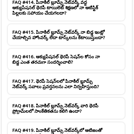
FAQ #414. పినాకిల్ బ్లూమ్స్ నెట్‌వర్క్ వద్ద
ఆక్యుపేషనల్ థెరపీ టాయిలెట్ శిక్షణలో నా ఆటిస్టిక్
పిల్లలకు సహాయం చేయగలదా?
FAQ #415. పినాకిల్ బ్లూమ్స్ నెట్‌వర్క్ నా బిడ్డ ఇంట్లో
చేయాల్సిన హోంవర్క్ లేదా టాస్క్‌లను కేటాయిస్తుందా?
FAQ #416. ఆక్యుపేషనల్ థెరపీ సెషన్‌ల కోసం నా
బిడ్డ ఎంత తరచుగా సందర్శించాలి?
FAQ #417. థెరపీ సెషన్‌లలో పినాకిల్ బ్లూమ్స్
నెట్‌వర్క్ సవాలు ప్రవర్తనలను ఎలా నిర్వహిస్తుంది?
FAQ #418. పినాకిల్ బ్లూమ్స్ నెట్‌వర్క్ వారి థెరపీ
ప్రోగ్రామ్‌లలో సాంకేతికతను కలిగి ఉందా?
FAQ #419. పినాకిల్ బ్లూమ్స్ నెట్‌వర్క్‌లో ఆటిజంతో