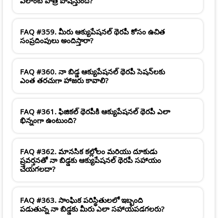
ఎలాంటి పాత్ర పోషిస్తుంది?
FAQ #359. మీరు ఆక్యుపేషనల్ థెరపీ కోసం ఉచిత
సంప్రదింపులు అందిస్తారా?
FAQ #360. నా బిడ్డ ఆక్యుపేషనల్ థెరపీ సెషన్‌లకు
ఎంత తరచుగా హాజరు కావాలి?
FAQ #361. ఫిజికల్ థెరపీకి ఆక్యుపేషనల్ థెరపీ ఎలా
భిన్నంగా ఉంటుంది?
FAQ #362. మానసిక కల్లోలం మరియు దూకుడు
ప్రవర్తనతో నా బిడ్డకు ఆక్యుపేషనల్ థెరపీ సహాయం
చేయగలదా?
FAQ #363. సాంఘిక పరిస్థితులలో ఇబ్బంది
పడుతున్న నా బిడ్డకు మీరు ఎలా సహాయపడగలరు?