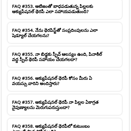
FAQ #353. ఆటిజంతో బాధపడుతున్న పిల్లలకు
ఆక్యుపేషనల్ థెరపీ ఎలా సహాయపడుతుంది?
FAQ #354. నేను థెరపిస్ట్‌తో సంప్రదింపులను ఎలా
షెడ్యూల్ చేయగలను?
FAQ #355. నా బిడ్డకు స్పీచ్ ఆలస్యం ఉంది, పినాకిల్
వద్ద స్పీచ్ థెరపీ సహాయం చేయగలదా?
FAQ #356. ఆక్యుపేషనల్ థెరపీ కోసం మీరు ఏ
వయస్సు వారిని అందిస్తారు?
FAQ #357. ఆక్యుపేషనల్ థెరపీ నా పిల్లల ఏకాగ్రత
నైపుణ్యాలను మెరుగుపరుస్తుందా?
FAQ #358. ఆక్యుపేషనల్ థెరపీలో కుటుంబం