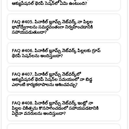
ఆక్యుపేషనల్ థెరపీ సెషన్‌లో ఏమి ఉంటుంది?
FAQ #405. పినాకిల్ బ్లూమ్స్ నెట్‌వర్క్ నా పిల్లల
భావోద్వేగాలను సమర్థవంతంగా నిర్వహించడానికి
సహాయపడుతుందా?
FAQ #406. పినాకిల్ బ్లూమ్స్ నెట్‌వర్క్ పిల్లలకు గ్రూప్
థెరపీ సెషన్‌లను అందిస్తుందా?
FAQ #407. పినాకిల్ బ్లూమ్స్ నెట్‌వర్క్‌లో
ఆక్యుపేషనల్ థెరపీ సెషన్‌ల సమయంలో నా బిడ్డ
ఎలాంటి కార్యకలాపాలను ఆశించవచ్చు?
FAQ #408. పినాకిల్ బ్లూమ్స్ నెట్‌వర్క్ ఇంట్లో నా
పిల్లల చికిత్సను కొనసాగించడంలో సహాయపడటానికి
ఏదైనా వనరులను అందిస్తుందా?