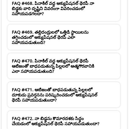
FAQ #468. పినాకిల్ వద్ద ఆక్యుపేషనల్ థెరపీ నా
బిడ్డకు వారి దృష్టిని వివరంగా వివరించడంలో
సహాయపడగలదా?
FAQ #469. తల్లిదండ్రులలో ఒత్తిడి స్థాయిలను
తగ్గించడంలో ఆక్యుపేషనల్ థెరపీ ఎలా
సహాయపడుతుంది?
FAQ #470. పినాకిల్ వద్ద ఆక్యుపేషనల్ థెరపీ
ఆటిజంతో బాధపడుతున్న పిల్లలలో ఆత్మగౌరవానికి
ఎలా సహాయపడుతుంది?
FAQ #471. ఆటిజంతో బాధపడుతున్న పిల్లలలో
దూకుడు ప్రవర్తనను పరిష్కరించడంలో ఆక్యుపేషనల్
థెరపీ సహాయపడుతుందా?
FAQ #472. నా బిడ్డను కౌమారదశకు సిద్ధం
చేయడంలో ఆక్యుపేషనల్ థెరపీ సహాయపడుతుందా?