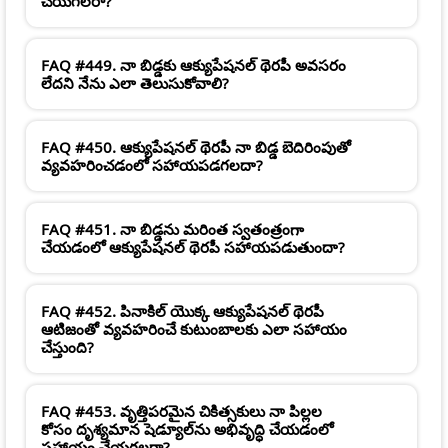
చేయగలరా?
FAQ #449. నా బిడ్డకు ఆక్యుపేషనల్ థెరపీ అవసరం
లేదని నేను ఎలా తెలుసుకోవాలి?
FAQ #450. ఆక్యుపేషనల్ థెరపీ నా బిడ్డ బెదిరింపుతో
వ్యవహరించడంలో సహాయపడగలదా?
FAQ #451. నా బిడ్డను మరింత స్వతంత్రంగా
చేయడంలో ఆక్యుపేషనల్ థెరపీ సహాయపడుతుందా?
FAQ #452. పినాకిల్ యొక్క ఆక్యుపేషనల్ థెరపీ
ఆటిజంతో వ్యవహరించే కుటుంబాలకు ఎలా సహాయం
చేస్తుంది?
FAQ #453. వృత్తిపరమైన చికిత్సకులు నా పిల్లల
కోసం దృశ్యమాన షెడ్యూల్‌ను అభివృద్ధి చేయడంలో
సహాయం చేయగలరా?