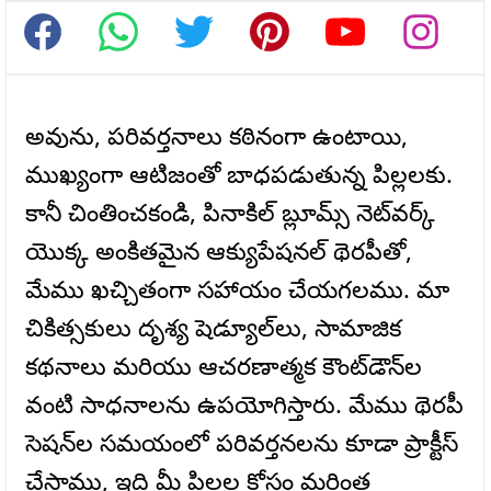
అవును, పరివర్తనాలు కఠినంగా ఉంటాయి,
ముఖ్యంగా ఆటిజంతో బాధపడుతున్న పిల్లలకు.
కానీ చింతించకండి, పినాకిల్ బ్లూమ్స్ నెట్‌వర్క్
యొక్క అంకితమైన ఆక్యుపేషనల్ థెరపీతో,
మేము ఖచ్చితంగా సహాయం చేయగలము. మా
చికిత్సకులు దృశ్య షెడ్యూల్‌లు, సామాజిక
కథనాలు మరియు ఆచరణాత్మక కౌంట్‌డౌన్‌ల
వంటి సాధనాలను ఉపయోగిస్తారు. మేము థెరపీ
సెషన్‌ల సమయంలో పరివర్తనలను కూడా ప్రాక్టీస్
చేస్తాము, ఇది మీ పిల్లల కోసం మరింత