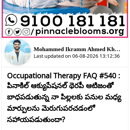
Mohammed Ikramm Ahmed Khan Shahtozoi
Last updated on 06-08-2026 13:12:36
Occupational Therapy FAQ #540 :
పినాకిల్ ఆక్యుపేషనల్ థెరపీ ఆటిజంతో
బాధపడుతున్న నా పిల్లలకు పనుల మధ్య
మార్పులను మెరుగుపరచడంలో
సహాయపడుతుందా?