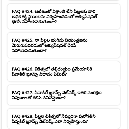
FAQ #424. ఆటిజంతో విశ్రాంతి లేని పిల్లలకు వారి
అధిక శక్తి స్థాయిలను నిర్వహించడంలో ఆక్యుపేషనల్
థెరపీ సహాయపడుతుందా?
FAQ #425. నా పిల్లల భంగిమ నియంత్రణను
మెరుగుపరచడంలో ఆక్యుపేషనల్ థెరపీ
సహాయపడుతుందా?
FAQ #426. చికిత్సలో తల్లిదండ్రుల ప్రమేయానికి
పినాకిల్ బ్లూమ్స్ విధానం ఏమిటి?
FAQ #427. పినాకిల్ బ్లూమ్స్ నెట్‌వర్క్ ఇతర సంరక్షణ
నిపుణులతో కలిసి పనిచేస్తుందా?
FAQ #428. పిల్లల చికిత్సలో నెమ్మదిగా పురోగతిని
పిన్నకిల్ బ్లూమ్స్ నెట్‌వర్క్ ఎలా నిర్వహిస్తుంది?