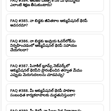
FAQ #384. ఆటిజం చికిత్స కోసం మీ థెరపిస్ట్‌లు
ఎలాంటి శిక్షణ తీసుకుంటారు?
FAQ #385. నా బిడ్డకు జీవితకాల ఆక్యుపేషనల్ థెరపీ
అవసరమా?
FAQ #386. నా బిడ్డకు ఇంద్రియ ఓవర్‌లోడ్‌ను
నిర్వహించడంలో ఆక్యుపేషనల్ థెరపీ సహాయం
చేయగలదా?
FAQ #387. పినాకిల్ బ్లూమ్స్ నెట్‌వర్క్‌లో
ఆక్యుపేషనల్ థెరపీని ప్రారంభించిన తర్వాత మేము
ఎప్పుడు మెరుగుదలలను చూడవచ్చు?
FAQ #388. మీ ఆక్యుపేషనల్ థెరపీ పాఠశాల
సంబంధిత కార్యకలాపాలకు మద్దతునిస్తుందా?
FAQ #389. మీ థెరపీ నా పిల్లల నిద్ర విధానాలను