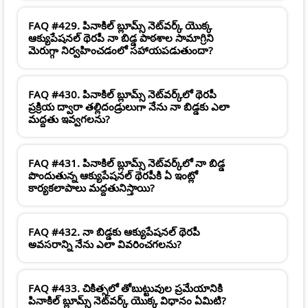
FAQ #429. పినాకిల్ బ్లూమ్స్ నెట్‌వర్క్ యొక్క
ఆక్యుపేషనల్ థెరపీ నా బిడ్డ పాఠశాల సామాగ్రిని
మెరుగ్గా నిర్వహించడంలో సహాయపడుతుందా?
FAQ #430. పినాకిల్ బ్లూమ్స్ నెట్‌వర్క్‌లో థెరపీ
ప్రక్రియ ద్వారా తల్లిదండ్రులుగా నేను నా బిడ్డకు ఎలా
మద్దతు ఇవ్వగలను?
FAQ #431. పినాకిల్ బ్లూమ్స్ నెట్‌వర్క్‌లో నా బిడ్డ
పొందుతున్న ఆక్యుపేషనల్ థెరపీకి ఏ ఇంట్లో
కార్యకలాపాలు మద్దతునిస్తాయి?
FAQ #432. నా బిడ్డకు ఆక్యుపేషనల్ థెరపీ
అవసరాన్ని నేను ఎలా వివరించగలను?
FAQ #433. చికిత్సలో తోబుట్టువుల ప్రమేయానికి
పినాకిల్ బ్లూమ్స్ నెట్‌వర్క్ యొక్క విధానం ఏమిటి?