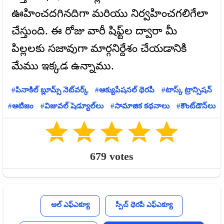
ఊహించదగినదిగా మరియు నిర్వహించగలిగేలా
చేస్తుంది. ఈ రోజు వారీ షిఫ్ట్‌ల ద్వారా మీ
పిల్లలకు సజావుగా మార్గనిర్దేశం చేయడానికి
పినాకిల్ బ్లూమ్స్ నెట్‌వర్క్
ఆక్యుపేషనల్ థెరపీ
టాస్క్ ట్రాన్సిషన్
ఆటిజం
విజువల్ షెడ్యూల్‌లు
సామాజిక కథనాలు
కౌంట్‌డౌన్‌లు
679
votes
ఆల్ ఎఫ్ఎక్యూ
స్పీచ్ థెరపీ ఎఫ్ఎక్యూ