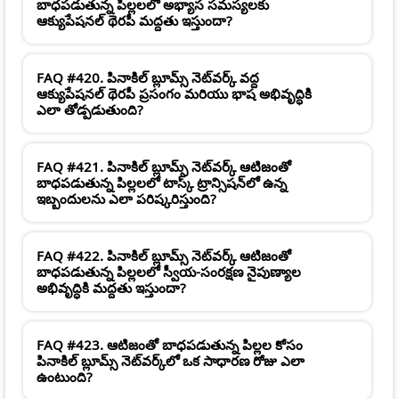
బాధపడుతున్న పిల్లలలో అభ్యాస సమస్యలకు
ఆక్యుపేషనల్ థెరపీ మద్దతు ఇస్తుందా?
FAQ #420. పినాకిల్ బ్లూమ్స్ నెట్‌వర్క్ వద్ద
ఆక్యుపేషనల్ థెరపీ ప్రసంగం మరియు భాష అభివృద్ధికి
ఎలా తోడ్పడుతుంది?
FAQ #421. పినాకిల్ బ్లూమ్స్ నెట్‌వర్క్ ఆటిజంతో
బాధపడుతున్న పిల్లలలో టాస్క్ ట్రాన్సిషన్‌లో ఉన్న
ఇబ్బందులను ఎలా పరిష్కరిస్తుంది?
FAQ #422. పినాకిల్ బ్లూమ్స్ నెట్‌వర్క్ ఆటిజంతో
బాధపడుతున్న పిల్లలలో స్వీయ-సంరక్షణ నైపుణ్యాల
అభివృద్ధికి మద్దతు ఇస్తుందా?
FAQ #423. ఆటిజంతో బాధపడుతున్న పిల్లల కోసం
పినాకిల్ బ్లూమ్స్ నెట్‌వర్క్‌లో ఒక సాధారణ రోజు ఎలా
ఉంటుంది?