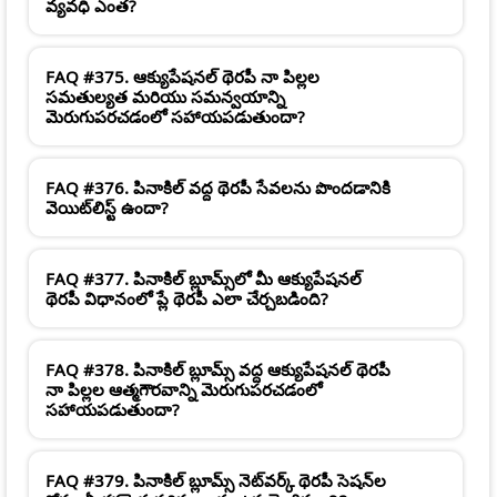
వ్యవధి ఎంత?
FAQ #375. ఆక్యుపేషనల్ థెరపీ నా పిల్లల
సమతుల్యత మరియు సమన్వయాన్ని
మెరుగుపరచడంలో సహాయపడుతుందా?
FAQ #376. పినాకిల్ వద్ద థెరపీ సేవలను పొందడానికి
వెయిట్‌లిస్ట్ ఉందా?
FAQ #377. పినాకిల్ బ్లూమ్స్‌లో మీ ఆక్యుపేషనల్
థెరపీ విధానంలో ప్లే థెరపీ ఎలా చేర్చబడింది?
FAQ #378. పినాకిల్ బ్లూమ్స్ వద్ద ఆక్యుపేషనల్ థెరపీ
నా పిల్లల ఆత్మగౌరవాన్ని మెరుగుపరచడంలో
సహాయపడుతుందా?
FAQ #379. పినాకిల్ బ్లూమ్స్ నెట్‌వర్క్ థెరపీ సెషన్‌ల