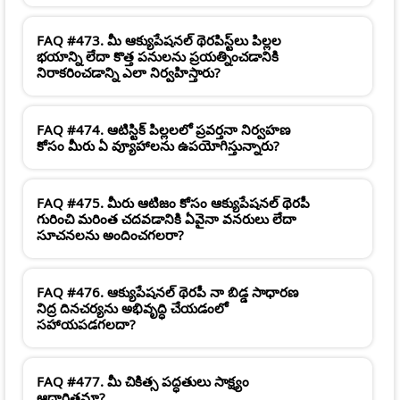
FAQ #473. మీ ఆక్యుపేషనల్ థెరపిస్ట్‌లు పిల్లల
భయాన్ని లేదా కొత్త పనులను ప్రయత్నించడానికి
నిరాకరించడాన్ని ఎలా నిర్వహిస్తారు?
FAQ #474. ఆటిస్టిక్ పిల్లలలో ప్రవర్తనా నిర్వహణ
కోసం మీరు ఏ వ్యూహాలను ఉపయోగిస్తున్నారు?
FAQ #475. మీరు ఆటిజం కోసం ఆక్యుపేషనల్ థెరపీ
గురించి మరింత చదవడానికి ఏవైనా వనరులు లేదా
సూచనలను అందించగలరా?
FAQ #476. ఆక్యుపేషనల్ థెరపీ నా బిడ్డ సాధారణ
నిద్ర దినచర్యను అభివృద్ధి చేయడంలో
సహాయపడగలదా?
FAQ #477. మీ చికిత్స పద్ధతులు సాక్ష్యం
ఆధారితమా?