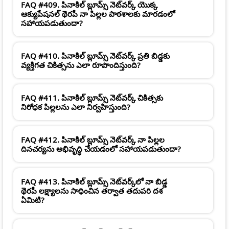
FAQ #409. పినాకిల్ బ్లూమ్స్ నెట్‌వర్క్ యొక్క
ఆక్యుపేషనల్ థెరపీ నా పిల్లల పాఠశాలకు మారడంలో
సహాయపడుతుందా?
FAQ #410. పినాకిల్ బ్లూమ్స్ నెట్‌వర్క్ ప్రతి బిడ్డకు
వ్యక్తిగత చికిత్సను ఎలా రూపొందిస్తుంది?
FAQ #411. పినాకిల్ బ్లూమ్స్ నెట్‌వర్క్ చికిత్సకు
నిరోధక పిల్లలను ఎలా నిర్వహిస్తుంది?
FAQ #412. పినాకిల్ బ్లూమ్స్ నెట్‌వర్క్ నా పిల్లల
దినచర్యను అభివృద్ధి చేయడంలో సహాయపడుతుందా?
FAQ #413. పినాకిల్ బ్లూమ్స్ నెట్‌వర్క్‌లో నా బిడ్డ
థెరపీ లక్ష్యాలను సాధించిన తర్వాత తదుపరి దశ
ఏమిటి?