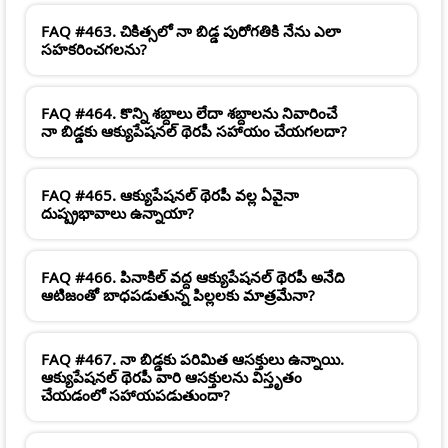
FAQ #463. చికిత్సలో నా బిడ్డ పురోగతికి నేను ఎలా
సహకరించగలను?
FAQ #464. కొన్ని శబ్దాలు లేదా శబ్దాలను నివారించే
నా బిడ్డకు ఆక్యుపేషనల్ థెరపీ సహాయం చేయగలదా?
FAQ #465. ఆక్యుపేషనల్ థెరపీ వల్ల ఏవైనా
దుష్ప్రభావాలు ఉన్నాయా?
FAQ #466. పినాకిల్ వద్ద ఆక్యుపేషనల్ థెరపీ అనేది
ఆటిజంతో బాధపడుతున్న పిల్లలకు మాత్రమేనా?
FAQ #467. నా బిడ్డకు పరిమిత ఆసక్తులు ఉన్నాయి.
ఆక్యుపేషనల్ థెరపీ వారి ఆసక్తులను విస్తృతం
చేయడంలో సహాయపడుతుందా?