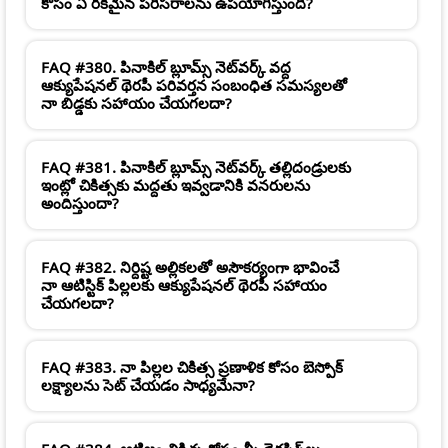
కోసం ఏ రకమైన పరిసరాలను ఉపయోగిస్తుంది?
FAQ #380. పినాకిల్ బ్లూమ్స్ నెట్‌వర్క్ వద్ద
ఆక్యుపేషనల్ థెరపీ పరివర్తన సంబంధిత సమస్యలతో
నా బిడ్డకు సహాయం చేయగలదా?
FAQ #381. పినాకిల్ బ్లూమ్స్ నెట్‌వర్క్ తల్లిదండ్రులకు
ఇంట్లో చికిత్సకు మద్దతు ఇవ్వడానికి వనరులను
అందిస్తుందా?
FAQ #382. నిర్దిష్ట అల్లికలతో అసౌకర్యంగా భావించే
నా ఆటిస్టిక్ పిల్లలకు ఆక్యుపేషనల్ థెరపీ సహాయం
చేయగలదా?
FAQ #383. నా పిల్లల చికిత్స ప్రణాళిక కోసం బెస్పోక్
లక్ష్యాలను సెట్ చేయడం సాధ్యమేనా?