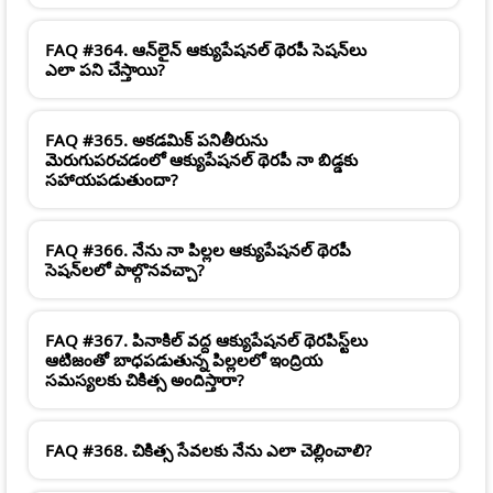
FAQ #364. ఆన్‌లైన్ ఆక్యుపేషనల్ థెరపీ సెషన్‌లు
ఎలా పని చేస్తాయి?
FAQ #365. అకడమిక్ పనితీరును
మెరుగుపరచడంలో ఆక్యుపేషనల్ థెరపీ నా బిడ్డకు
సహాయపడుతుందా?
FAQ #366. నేను నా పిల్లల ఆక్యుపేషనల్ థెరపీ
సెషన్‌లలో పాల్గొనవచ్చా?
FAQ #367. పినాకిల్ వద్ద ఆక్యుపేషనల్ థెరపిస్ట్‌లు
ఆటిజంతో బాధపడుతున్న పిల్లలలో ఇంద్రియ
సమస్యలకు చికిత్స అందిస్తారా?
FAQ #368. చికిత్స సేవలకు నేను ఎలా చెల్లించాలి?