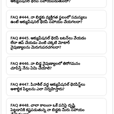
ఆక్యుపేషనల్ థెరపీ సహాయపడుతుందా?
FAQ #444. నా బిడ్డకు వ్యక్తిగత స్థలంలో సమస్యలు
ఉంటే ఆక్యుపేషనల్ థెరపీ సహాయం చేయగలదా?
FAQ #445. ఆక్యుపేషనల్ థెరపీ బటన్‌లు వేయడం
లేదా జిప్ చేయడం వంటి చక్కటి మోటార్
నైపుణ్యాలను మెరుగుపరచగలదా?
FAQ #446. నా బిడ్డ నైపుణ్యాలలో తిరోగమనం
చూపిస్తే నేను ఏమి చేయాలి?
FAQ #447. పినాకిల్ వద్ద ఆక్యుపేషనల్ థెరపిస్ట్‌లు
అశాబ్దిక పిల్లలను ఎలా నిర్వహిస్తారు?
FAQ #448. చాలా కాలంగా ఒకే పనిపై దృష్టి
పెట్టడానికి కష్టపడుతున్న నా బిడ్డకు మీరు సహాయం